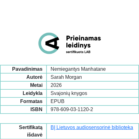
Pavadinimas
Nemiegantys Manhatane
Autorė
Sarah Morgan
Metai
2026
Leidykla
Svajonių knygos
Formatas
EPUB
ISBN
978‐609‐03‐1120‐2
Sertifikatą
BĮ Lietuvos audiosensorinė biblioteka
išdavė