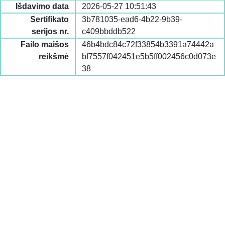
Išdavimo data
2026-05-27 10:51:43
Sertifikato
3b781035-ead6-4b22-9b39-
serijos nr.
c409bbddb522
Failo maišos
46b4bdc84c72f33854b3391a74442a
reikšmė
bf7557f042451e5b5ff002456c0d073e
38