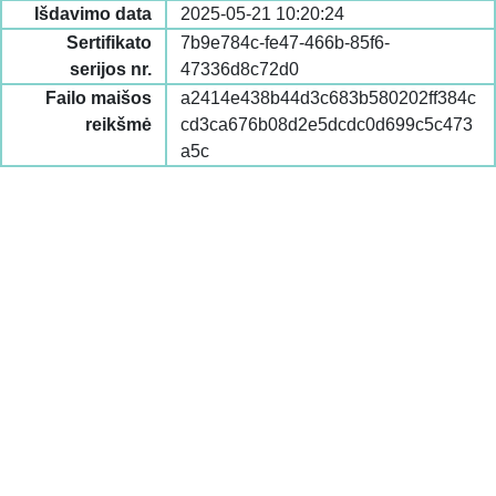
Išdavimo data
2025-05-21 10:20:24
Sertifikato
7b9e784c-fe47-466b-85f6-
serijos nr.
47336d8c72d0
Failo maišos
a2414e438b44d3c683b580202ff384c
reikšmė
cd3ca676b08d2e5dcdc0d699c5c473
a5c