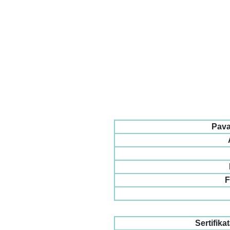
Pava
F
Sertifika