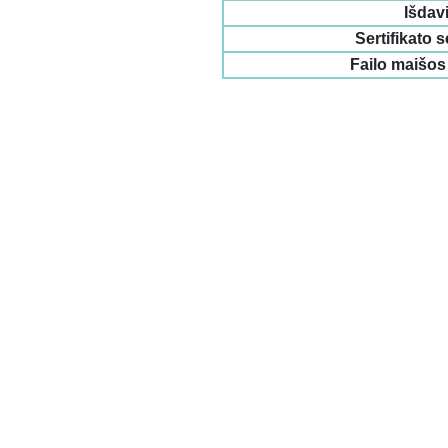
Išdav
Sertifikato s
Failo maišos