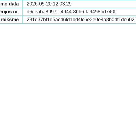
imo data
2026-05-20 12:03:29
erijos nr.
d6ceaba8-f971-4944-8bb6-fa9458bd740f
 reikšmė
281d37bf1d5ac46fd1bd4fc6e3e0e4a8b04f1dc6021